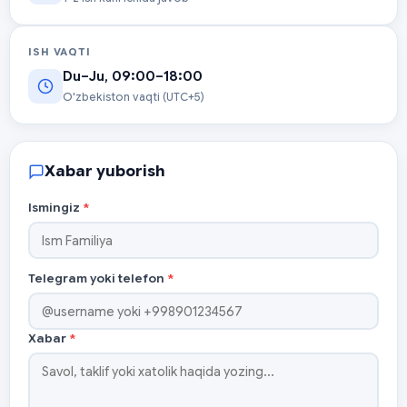
ISH VAQTI
Du–Ju, 09:00–18:00
O'zbekiston vaqti (UTC+5)
Xabar yuborish
Ismingiz
*
Telegram yoki telefon
*
Xabar
*