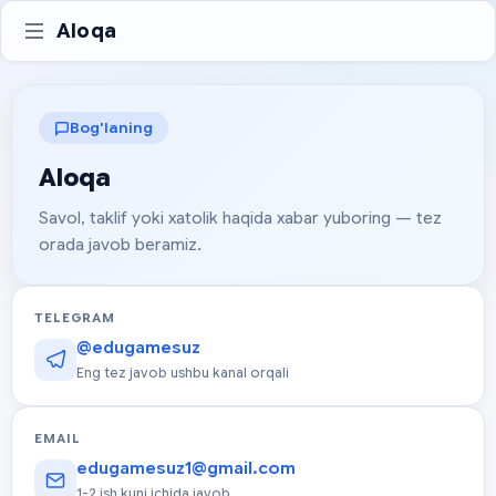
Aloqa
Bog'laning
Aloqa
Savol, taklif yoki xatolik haqida xabar yuboring — tez
orada javob beramiz.
TELEGRAM
@edugamesuz
Eng tez javob ushbu kanal orqali
EMAIL
edugamesuz1@gmail.com
1-2 ish kuni ichida javob