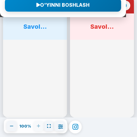
O'YINNI BOSHLASH
0
0
1-Jamoa
2-Jamoa
Savol...
Savol...
100%