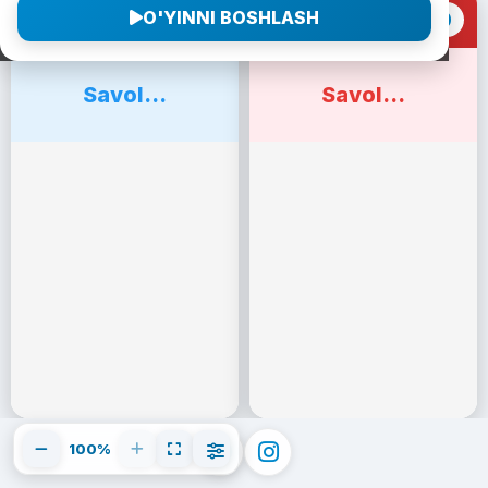
O'YINNI BOSHLASH
0
0
1-Jamoa
2-Jamoa
Savol...
Savol...
100%