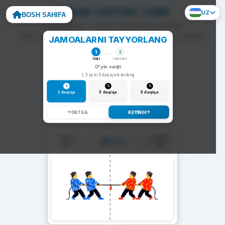
ARQON TORTISH: TOÁN
UZ
BOSH SAHIFA
To'g'ri javob — arqon siz tomonga tortiladi.
Noto'g'ri javob — arqon raqib tomonga siljiydi va darhol
JAMOALARNI TAYYORLANG
yangi savol chiqadi.
1
2
Vaqt
Jamoalar
O'yin vaqti
1, 3 yoki 5 daqiqani tanlang
1 daqiqa
3 daqiqa
5 daqiqa
ORTGA
KEYINGI
1-Jamoa
2-Jamoa
01:00
0
0