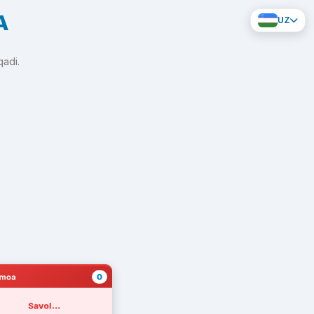
A
UZ
qadi.
0
amoa
Savol...