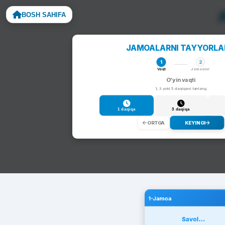
BOSH SAHIFA
Noto
JAMOALARNI TAYYORL
1
2
Vaqt
Jamoalar
O'yin vaqti
1, 3 yoki 5 daqiqani tanlang
1 daqiqa
3 daqiqa
ORTGA
KEYINGI
1-Jamoa
Savol...