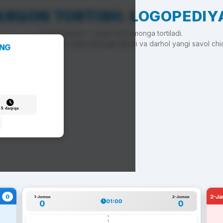
ARQON TORTISH: LOGOPEDIY
To'g'ri javob — arqon siz tomonga tortiladi.
'g'ri javob — arqon raqib tomonga siljiydi va darhol yangi savol chi
ANG
5 daqiqa
0
2-J
1-Jamoa
2-Jamoa
01:00
0
0