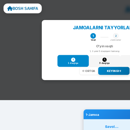
A
BOSH SAHIFA
Noto
JAMOALARNI TAYYORL
1
2
Vaqt
Jamoalar
O'yin vaqti
1, 3 yoki 5 daqiqani tanlang
1 daqiqa
3 daqiqa
ORTGA
KEYINGI
1-Jamoa
Savol...