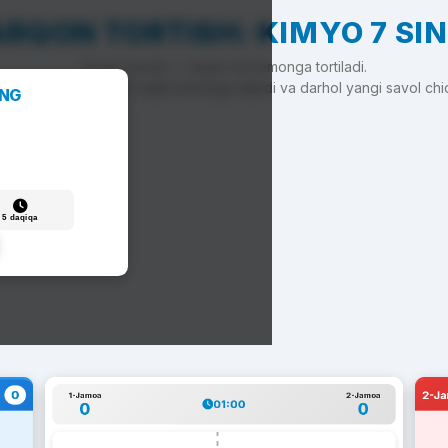
RQON TORTISH: KIMYO 7 SI
To'g'ri javob — arqon siz tomonga tortiladi.
'g'ri javob — arqon raqib tomonga siljiydi va darhol yangi savol chi
ANG
5 daqiqa
0
2-J
1-Jamoa
2-Jamoa
01:00
0
0