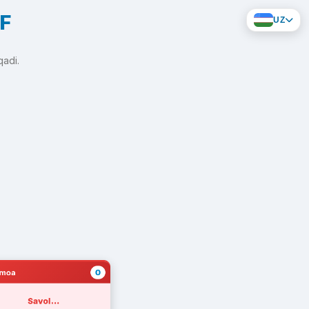
NF
UZ
qadi.
0
amoa
Savol...