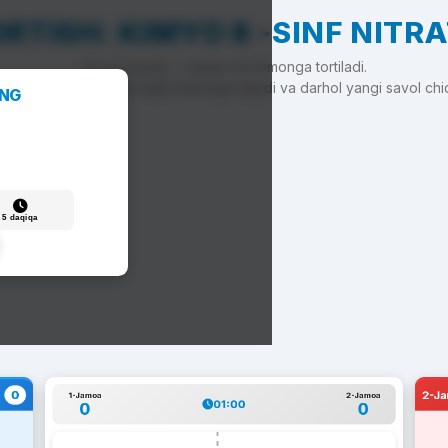
RTISH: KIMYO 8 -SINF NITRA
To'g'ri javob — arqon siz tomonga tortiladi.
'g'ri javob — arqon raqib tomonga siljiydi va darhol yangi savol chi
ANG
5 daqiqa
0
2-J
1-Jamoa
2-Jamoa
01:00
0
0