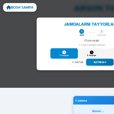
ARQON TO
BOSH SAHIFA
Noto
JAMOALARNI TAYYORL
1
2
Vaqt
Jamoalar
O'yin vaqti
1, 3 yoki 5 daqiqani tanlang
1 daqiqa
3 daqiqa
ORTGA
KEYINGI
1-Jamoa
Savol...