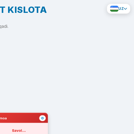
T KISLOTA
UZ
qadi.
0
amoa
Savol...