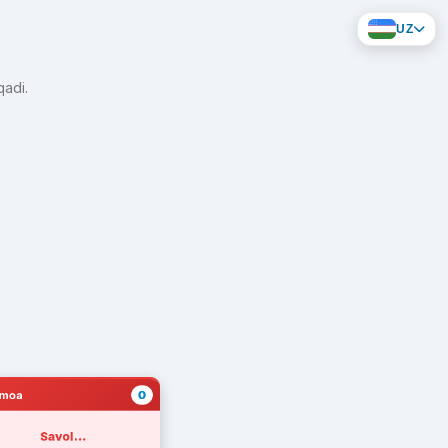
UZ
qadi.
0
amoa
Savol...