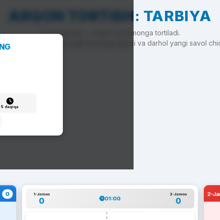
ARQON TORTISH: TARBIYA
To'g'ri javob — arqon siz tomonga tortiladi.
'g'ri javob — arqon raqib tomonga siljiydi va darhol yangi savol chi
ANG
5 daqiqa
0
2-J
1-Jamoa
2-Jamoa
01:00
0
0