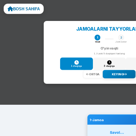
BOSH SAHIFA
Noto
JAMOALARNI TAYYORL
1
2
Vaqt
Jamoalar
O'yin vaqti
1, 3 yoki 5 daqiqani tanlang
1 daqiqa
3 daqiqa
ORTGA
KEYINGI
1-Jamoa
Savol...