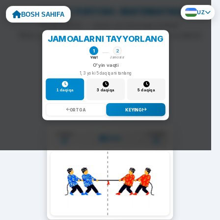
ARQON TORTISH: MATEMATIKA
UZ
BOSH SAHIFA
To'g'ri javob — arqon siz tomonga tortiladi.
Noto'g'ri javob — arqon raqib tomonga siljiydi va darhol
JAMOALARNI TAYYORLANG
yangi savol chiqadi.
1
2
Vaqt
Jamoalar
O'yin vaqti
1, 3 yoki 5 daqiqani tanlang
1 daqiqa
3 daqiqa
5 daqiqa
ORTGA
KEYINGI
1-Jamoa
2-Jamoa
01:00
0
0