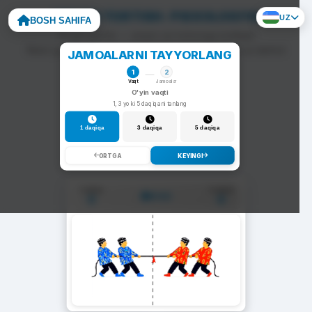
ARQON TORTISH: PSIXOLOGIYA
UZ
BOSH SAHIFA
To'g'ri javob — arqon siz tomonga tortiladi.
Noto'g'ri javob — arqon raqib tomonga siljiydi va darhol
JAMOALARNI TAYYORLANG
yangi savol chiqadi.
1
2
Vaqt
Jamoalar
O'yin vaqti
1, 3 yoki 5 daqiqani tanlang
1 daqiqa
3 daqiqa
5 daqiqa
ORTGA
KEYINGI
1-Jamoa
2-Jamoa
01:00
0
0