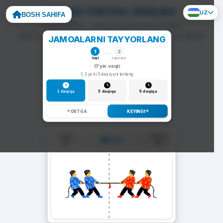
ARQON TORTISH: ENGLISH
UZ
BOSH SAHIFA
To'g'ri javob — arqon siz tomonga tortiladi.
Noto'g'ri javob — arqon raqib tomonga siljiydi va darhol
JAMOALARNI TAYYORLANG
yangi savol chiqadi.
1
2
Vaqt
Jamoalar
O'yin vaqti
1, 3 yoki 5 daqiqani tanlang
1 daqiqa
3 daqiqa
5 daqiqa
ORTGA
KEYINGI
1-Jamoa
2-Jamoa
01:00
0
0