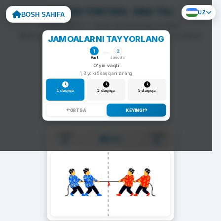
ARQON TORTISH: ONA TILI
UZ
BOSH SAHIFA
To'g'ri javob — arqon siz tomonga tortiladi.
Noto'g'ri javob — arqon raqib tomonga siljiydi va darhol
JAMOALARNI TAYYORLANG
yangi savol chiqadi.
1
2
Vaqt
Jamoalar
O'yin vaqti
1, 3 yoki 5 daqiqani tanlang
1 daqiqa
3 daqiqa
5 daqiqa
ORTGA
KEYINGI
1-Jamoa
2-Jamoa
01:00
0
0