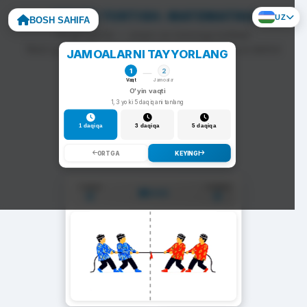
ARQON TORTISH: MATEMATIKA
UZ
BOSH SAHIFA
To'g'ri javob — arqon siz tomonga tortiladi.
Noto'g'ri javob — arqon raqib tomonga siljiydi va darhol
JAMOALARNI TAYYORLANG
yangi savol chiqadi.
1
2
Vaqt
Jamoalar
O'yin vaqti
1, 3 yoki 5 daqiqani tanlang
1 daqiqa
3 daqiqa
5 daqiqa
ORTGA
KEYINGI
1-Jamoa
2-Jamoa
01:00
0
0