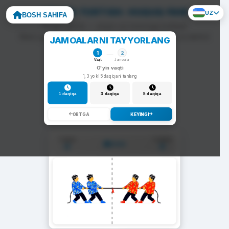
ARQON TORTISH: HUQUQ FANI
UZ
BOSH SAHIFA
To'g'ri javob — arqon siz tomonga tortiladi.
Noto'g'ri javob — arqon raqib tomonga siljiydi va darhol
JAMOALARNI TAYYORLANG
yangi savol chiqadi.
1
2
Vaqt
Jamoalar
O'yin vaqti
1, 3 yoki 5 daqiqani tanlang
1 daqiqa
3 daqiqa
5 daqiqa
ORTGA
KEYINGI
1-Jamoa
2-Jamoa
01:00
0
0