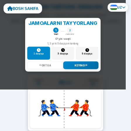
ARQON TORTISH: ENGLISH
UZ
BOSH SAHIFA
To'g'ri javob — arqon siz tomonga tortiladi.
Noto'g'ri javob — arqon raqib tomonga siljiydi va darhol
JAMOALARNI TAYYORLANG
yangi savol chiqadi.
1
2
Vaqt
Jamoalar
O'yin vaqti
1, 3 yoki 5 daqiqani tanlang
1 daqiqa
3 daqiqa
5 daqiqa
ORTGA
KEYINGI
1-Jamoa
2-Jamoa
01:00
0
0