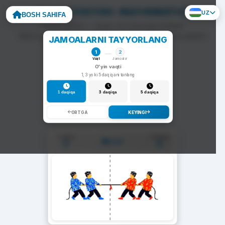
ARQON TORTISH: MATHEMATICS
UZ
BOSH SAHIFA
To'g'ri javob — arqon siz tomonga tortiladi.
Noto'g'ri javob — arqon raqib tomonga siljiydi va darhol
JAMOALARNI TAYYORLANG
yangi savol chiqadi.
1
2
Vaqt
Jamoalar
O'yin vaqti
1, 3 yoki 5 daqiqani tanlang
1 daqiqa
3 daqiqa
5 daqiqa
ORTGA
KEYINGI
1-Jamoa
2-Jamoa
01:00
0
0