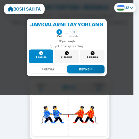
ARQON TORTISH: MODALS
UZ
BOSH SAHIFA
To'g'ri javob — arqon siz tomonga tortiladi.
Noto'g'ri javob — arqon raqib tomonga siljiydi va darhol
JAMOALARNI TAYYORLANG
yangi savol chiqadi.
1
2
Vaqt
Jamoalar
O'yin vaqti
1, 3 yoki 5 daqiqani tanlang
1 daqiqa
3 daqiqa
5 daqiqa
ORTGA
KEYINGI
1-Jamoa
2-Jamoa
01:00
0
0