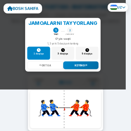
ARQON TORTISH: MATEMATIKË
UZ
BOSH SAHIFA
To'g'ri javob — arqon siz tomonga tortiladi.
Noto'g'ri javob — arqon raqib tomonga siljiydi va darhol
JAMOALARNI TAYYORLANG
yangi savol chiqadi.
1
2
Vaqt
Jamoalar
O'yin vaqti
1, 3 yoki 5 daqiqani tanlang
1 daqiqa
3 daqiqa
5 daqiqa
ORTGA
KEYINGI
1-Jamoa
2-Jamoa
01:00
0
0