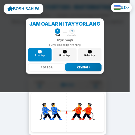
ARQON TORTISH: MATEMATIKA
UZ
BOSH SAHIFA
To'g'ri javob — arqon siz tomonga tortiladi.
Noto'g'ri javob — arqon raqib tomonga siljiydi va darhol
JAMOALARNI TAYYORLANG
yangi savol chiqadi.
1
2
Vaqt
Jamoalar
O'yin vaqti
1, 3 yoki 5 daqiqani tanlang
1 daqiqa
3 daqiqa
5 daqiqa
ORTGA
KEYINGI
1-Jamoa
2-Jamoa
01:00
0
0