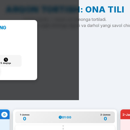
ARQON TORTISH: ONA TILI
To'g'ri javob — arqon siz tomonga tortiladi.
'g'ri javob — arqon raqib tomonga siljiydi va darhol yangi savol chi
ANG
5 daqiqa
0
2-J
1-Jamoa
2-Jamoa
01:00
0
0