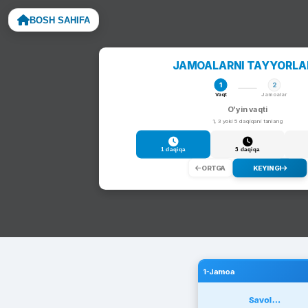
BOSH SAHIFA
Noto
JAMOALARNI TAYYORL
1
2
Vaqt
Jamoalar
O'yin vaqti
1, 3 yoki 5 daqiqani tanlang
1 daqiqa
3 daqiqa
ORTGA
KEYINGI
1-Jamoa
Savol...