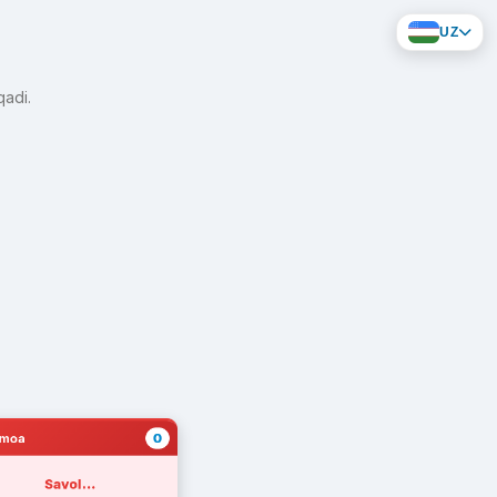
UZ
qadi.
0
amoa
Savol...