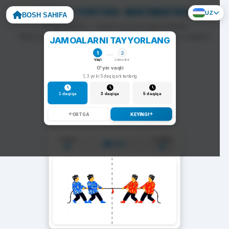
ARQON TORTISH: MATEMATIKA
UZ
BOSH SAHIFA
To'g'ri javob — arqon siz tomonga tortiladi.
Noto'g'ri javob — arqon raqib tomonga siljiydi va darhol
JAMOALARNI TAYYORLANG
yangi savol chiqadi.
1
2
Vaqt
Jamoalar
O'yin vaqti
1, 3 yoki 5 daqiqani tanlang
1 daqiqa
3 daqiqa
5 daqiqa
ORTGA
KEYINGI
1-Jamoa
2-Jamoa
01:00
0
0