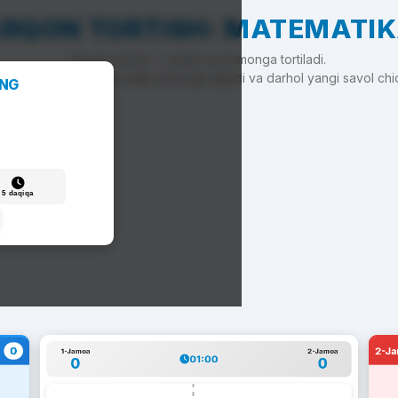
RQON TORTISH: MATEMATI
To'g'ri javob — arqon siz tomonga tortiladi.
'g'ri javob — arqon raqib tomonga siljiydi va darhol yangi savol chi
ANG
5 daqiqa
0
2-J
1-Jamoa
2-Jamoa
01:00
0
0