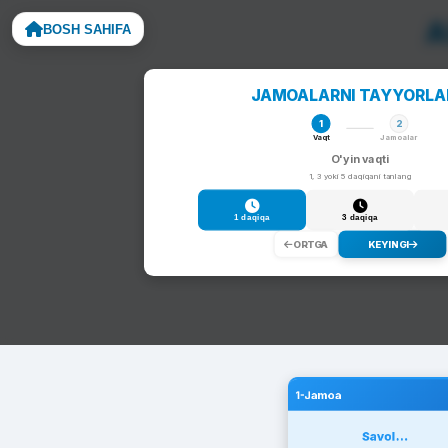
A
BOSH SAHIFA
Noto
JAMOALARNI TAYYORL
1
2
Vaqt
Jamoalar
O'yin vaqti
1, 3 yoki 5 daqiqani tanlang
1 daqiqa
3 daqiqa
ORTGA
KEYINGI
1-Jamoa
Savol...