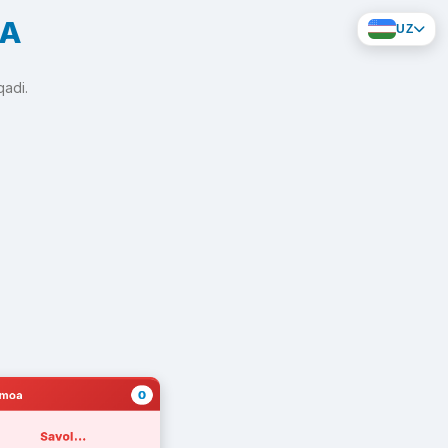
KA
UZ
qadi.
0
amoa
Savol...