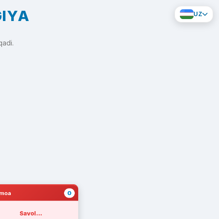
GIYA
UZ
qadi.
0
amoa
Savol...