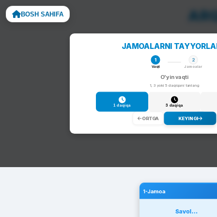
ARQ
BOSH SAHIFA
Noto
JAMOALARNI TAYYORL
1
2
Vaqt
Jamoalar
O'yin vaqti
1, 3 yoki 5 daqiqani tanlang
1 daqiqa
3 daqiqa
ORTGA
KEYINGI
1-Jamoa
Savol...