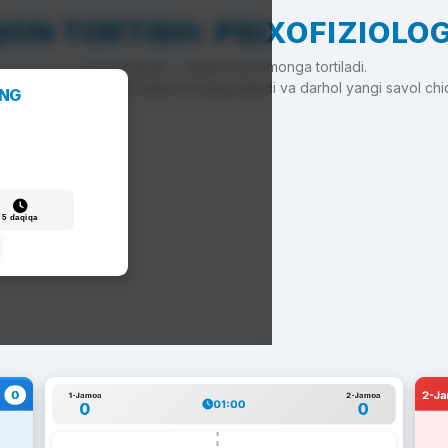
ON TORTISH: PSIXOFIZIOLO
To'g'ri javob — arqon siz tomonga tortiladi.
'g'ri javob — arqon raqib tomonga siljiydi va darhol yangi savol chi
ANG
5 daqiqa
0
2-J
1-Jamoa
2-Jamoa
01:00
0
0