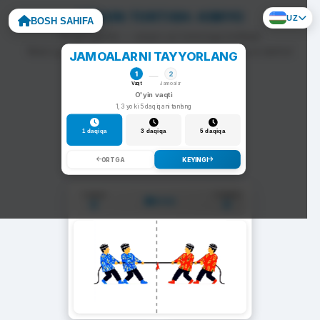
ARQON TORTISH: KIMYO
UZ
BOSH SAHIFA
To'g'ri javob — arqon siz tomonga tortiladi.
Noto'g'ri javob — arqon raqib tomonga siljiydi va darhol
JAMOALARNI TAYYORLANG
yangi savol chiqadi.
1
2
Vaqt
Jamoalar
O'yin vaqti
1, 3 yoki 5 daqiqani tanlang
1 daqiqa
3 daqiqa
5 daqiqa
ORTGA
KEYINGI
1-Jamoa
2-Jamoa
01:00
0
0