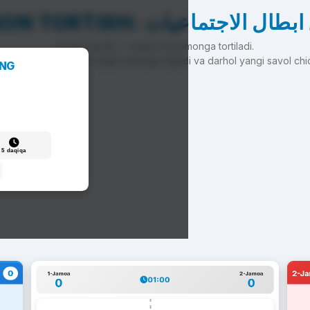
ARQON TORTISH: ل الاجتماعيات
To'g'ri javob — arqon siz tomonga tortiladi.
'g'ri javob — arqon raqib tomonga siljiydi va darhol yangi savol chi
ANG
5 daqiqa
0
2-J
1-Jamoa
2-Jamoa
01:00
0
0