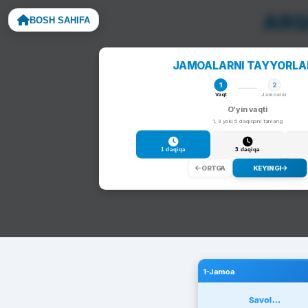
BOSH SAHIFA
Noto
JAMOALARNI TAYYORL
1
2
Vaqt
Jamoalar
O'yin vaqti
1, 3 yoki 5 daqiqani tanlang
1 daqiqa
3 daqiqa
ORTGA
KEYINGI
1-Jamoa
Savol...