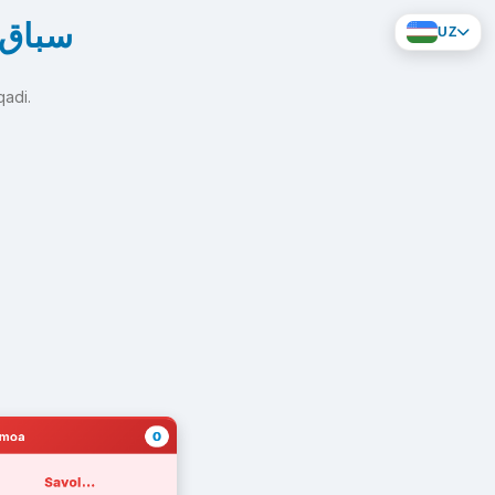
سباق ابطا
UZ
qadi.
0
amoa
Savol...