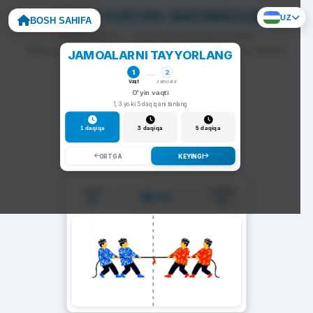
ARQON TORTISH: MATEMÁTICA
UZ
BOSH SAHIFA
To'g'ri javob — arqon siz tomonga tortiladi.
Noto'g'ri javob — arqon raqib tomonga siljiydi va darhol
JAMOALARNI TAYYORLANG
yangi savol chiqadi.
1
2
Vaqt
Jamoalar
O'yin vaqti
1, 3 yoki 5 daqiqani tanlang
1 daqiqa
3 daqiqa
5 daqiqa
ORTGA
KEYINGI
1-Jamoa
2-Jamoa
01:00
0
0