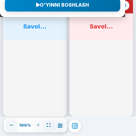
O'YINNI BOSHLASH
0
0
1-Jamoa
2-Jamoa
Savol...
Savol...
100%