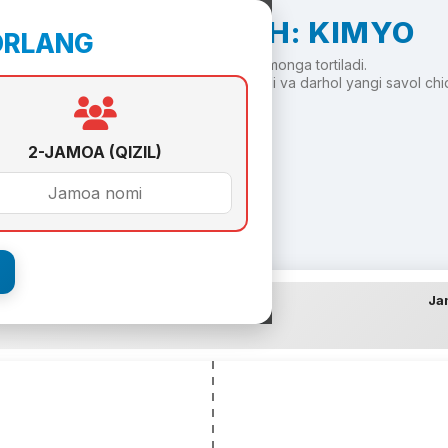
ARQON TORTISH: KIMYO
ORLANG
To'g'ri javob — arqon siz tomonga tortiladi.
'g'ri javob — arqon raqib tomonga siljiydi va darhol yangi savol chi
2-JAMOA (QIZIL)
a 1
Ja
00:00
0