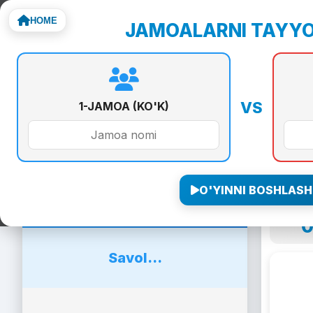
HOME
JAMOALARNI TAYY
Noto
VS
1-JAMOA (KO'K)
O'YINNI BOSHLASH
0
1-Jamoa
Jamo
Savol...