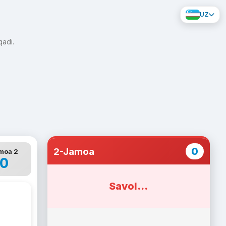
UZ
qadi.
0
2-Jamoa
moa 2
0
Savol...