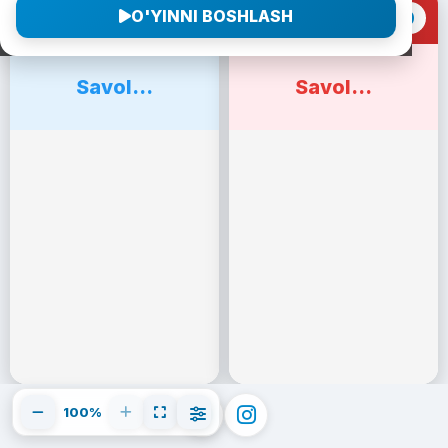
O'YINNI BOSHLASH
0
0
1-Jamoa
2-Jamoa
Savol...
Savol...
100%