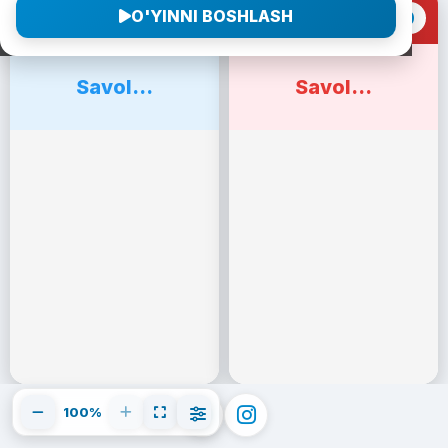
O'YINNI BOSHLASH
0
0
1-Jamoa
2-Jamoa
Savol...
Savol...
100%