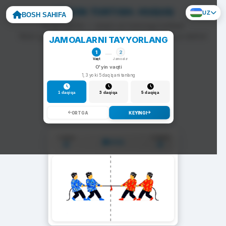
ARQON TORTISH: HUQUQ
UZ
BOSH SAHIFA
To'g'ri javob — arqon siz tomonga tortiladi.
Noto'g'ri javob — arqon raqib tomonga siljiydi va darhol
JAMOALARNI TAYYORLANG
yangi savol chiqadi.
1
2
Vaqt
Jamoalar
O'yin vaqti
1, 3 yoki 5 daqiqani tanlang
1 daqiqa
3 daqiqa
5 daqiqa
ORTGA
KEYINGI
1-Jamoa
2-Jamoa
01:00
0
0