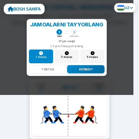
ARQON TORTISH: HIDROSFER
UZ
BOSH SAHIFA
To'g'ri javob — arqon siz tomonga tortiladi.
Noto'g'ri javob — arqon raqib tomonga siljiydi va darhol
JAMOALARNI TAYYORLANG
yangi savol chiqadi.
1
2
Vaqt
Jamoalar
O'yin vaqti
1, 3 yoki 5 daqiqani tanlang
1 daqiqa
3 daqiqa
5 daqiqa
ORTGA
KEYINGI
1-Jamoa
2-Jamoa
01:00
0
0