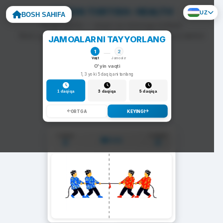
ARQON TORTISH: HEALTH
UZ
BOSH SAHIFA
To'g'ri javob — arqon siz tomonga tortiladi.
Noto'g'ri javob — arqon raqib tomonga siljiydi va darhol
JAMOALARNI TAYYORLANG
yangi savol chiqadi.
1
2
Vaqt
Jamoalar
O'yin vaqti
1, 3 yoki 5 daqiqani tanlang
1 daqiqa
3 daqiqa
5 daqiqa
ORTGA
KEYINGI
1-Jamoa
2-Jamoa
01:00
0
0