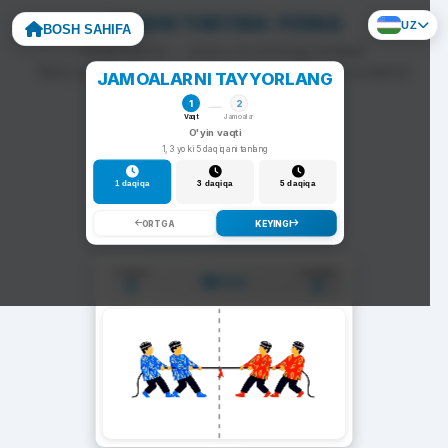
ARQON TORTISH: FIZIKA
UZ
BOSH SAHIFA
To'g'ri javob — arqon siz tomonga tortiladi.
Noto'g'ri javob — arqon raqib tomonga siljiydi va darhol
JAMOALARNI TAYYORLANG
yangi savol chiqadi.
1
2
Vaqt
Jamoalar
O'yin vaqti
1, 3 yoki 5 daqiqani tanlang
1 daqiqa
3 daqiqa
5 daqiqa
ORTGA
KEYINGI
1-Jamoa
2-Jamoa
01:00
0
0