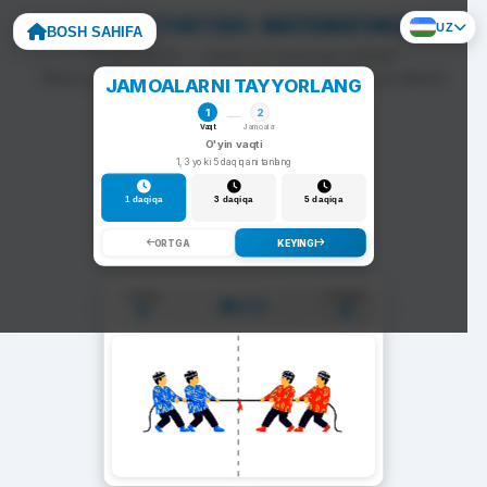
ARQON TORTISH: МАТЕМАТИКА
UZ
BOSH SAHIFA
To'g'ri javob — arqon siz tomonga tortiladi.
Noto'g'ri javob — arqon raqib tomonga siljiydi va darhol
JAMOALARNI TAYYORLANG
yangi savol chiqadi.
1
2
Vaqt
Jamoalar
O'yin vaqti
1, 3 yoki 5 daqiqani tanlang
1 daqiqa
3 daqiqa
5 daqiqa
ORTGA
KEYINGI
1-Jamoa
2-Jamoa
01:00
0
0