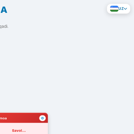
KA
UZ
qadi.
0
amoa
Savol...