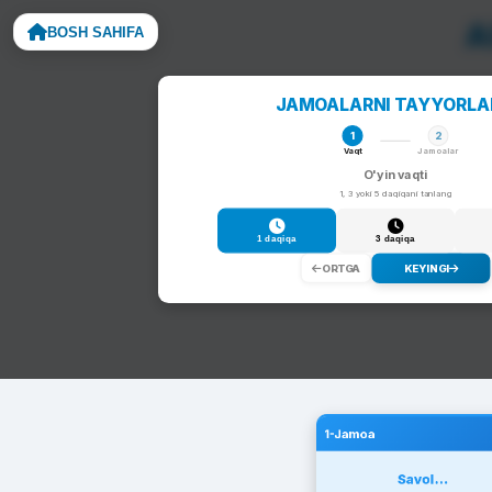
A
BOSH SAHIFA
Noto
JAMOALARNI TAYYORL
1
2
Vaqt
Jamoalar
O'yin vaqti
1, 3 yoki 5 daqiqani tanlang
1 daqiqa
3 daqiqa
ORTGA
KEYINGI
1-Jamoa
Savol...