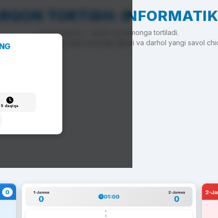
RQON TORTISH: INFORMATI
To'g'ri javob — arqon siz tomonga tortiladi.
'g'ri javob — arqon raqib tomonga siljiydi va darhol yangi savol chi
ANG
5 daqiqa
0
2-J
1-Jamoa
2-Jamoa
01:00
0
0