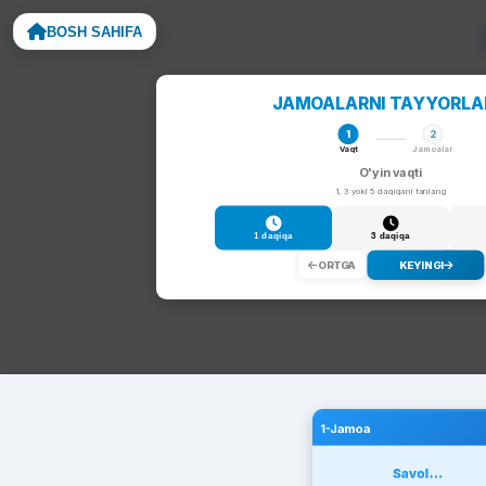
BOSH SAHIFA
Noto
JAMOALARNI TAYYORL
1
2
Vaqt
Jamoalar
O'yin vaqti
1, 3 yoki 5 daqiqani tanlang
1 daqiqa
3 daqiqa
ORTGA
KEYINGI
1-Jamoa
Savol...