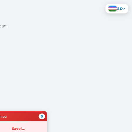
N
UZ
qadi.
0
amoa
Savol...