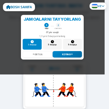
ARQON TORTISH: MATH
UZ
BOSH SAHIFA
To'g'ri javob — arqon siz tomonga tortiladi.
Noto'g'ri javob — arqon raqib tomonga siljiydi va darhol
JAMOALARNI TAYYORLANG
yangi savol chiqadi.
1
2
Vaqt
Jamoalar
O'yin vaqti
1, 3 yoki 5 daqiqani tanlang
1 daqiqa
3 daqiqa
5 daqiqa
ORTGA
KEYINGI
1-Jamoa
2-Jamoa
01:00
0
0