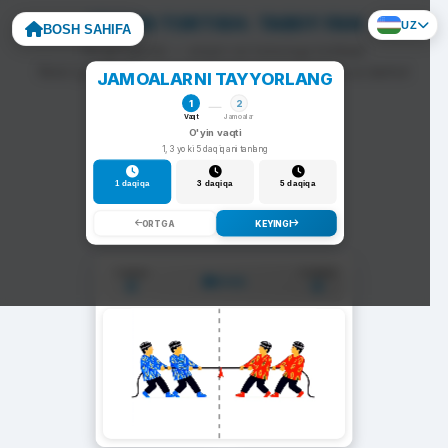
ARQON TORTISH: TABIIY FAN
UZ
BOSH SAHIFA
To'g'ri javob — arqon siz tomonga tortiladi.
Noto'g'ri javob — arqon raqib tomonga siljiydi va darhol
JAMOALARNI TAYYORLANG
yangi savol chiqadi.
1
2
Vaqt
Jamoalar
O'yin vaqti
1, 3 yoki 5 daqiqani tanlang
1 daqiqa
3 daqiqa
5 daqiqa
ORTGA
KEYINGI
1-Jamoa
2-Jamoa
01:00
0
0