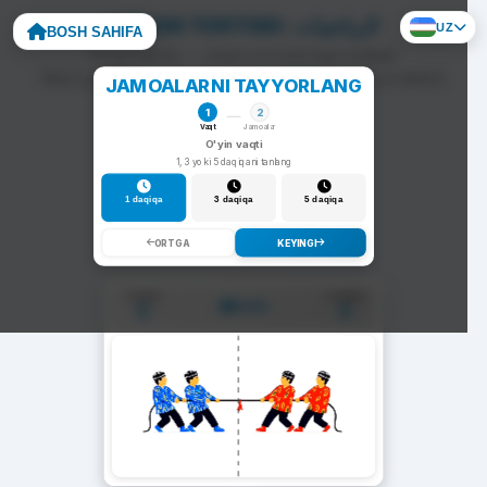
ARQON TORTISH: الرياضيات
UZ
BOSH SAHIFA
To'g'ri javob — arqon siz tomonga tortiladi.
Noto'g'ri javob — arqon raqib tomonga siljiydi va darhol
JAMOALARNI TAYYORLANG
yangi savol chiqadi.
1
2
Vaqt
Jamoalar
O'yin vaqti
1, 3 yoki 5 daqiqani tanlang
1 daqiqa
3 daqiqa
5 daqiqa
ORTGA
KEYINGI
1-Jamoa
2-Jamoa
01:00
0
0