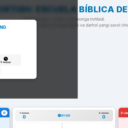
RTISH: ESCUELA BÍBLICA D
To'g'ri javob — arqon siz tomonga tortiladi.
'g'ri javob — arqon raqib tomonga siljiydi va darhol yangi savol chi
ANG
5 daqiqa
0
2-J
1-Jamoa
2-Jamoa
01:00
0
0