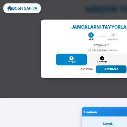
ARQON TO
BOSH SAHIFA
Noto
JAMOALARNI TAYYORL
1
2
Vaqt
Jamoalar
O'yin vaqti
1, 3 yoki 5 daqiqani tanlang
1 daqiqa
3 daqiqa
ORTGA
KEYINGI
1-Jamoa
Savol...