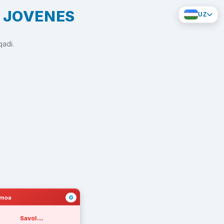
E JOVENES
UZ
qadi.
0
amoa
Savol...