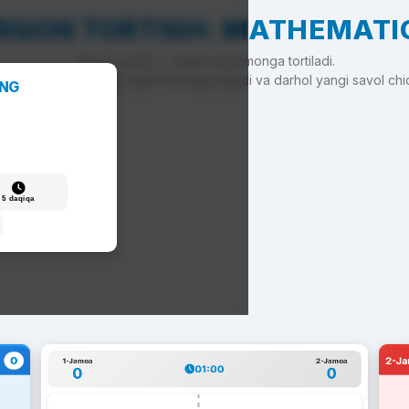
RQON TORTISH: MATHEMATI
To'g'ri javob — arqon siz tomonga tortiladi.
'g'ri javob — arqon raqib tomonga siljiydi va darhol yangi savol chi
ANG
5 daqiqa
0
2-J
1-Jamoa
2-Jamoa
01:00
0
0