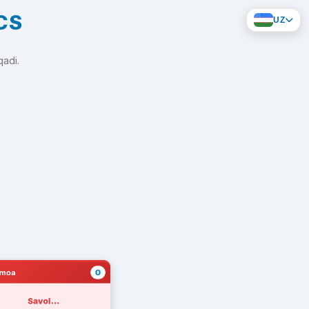
CS
UZ
qadi.
0
amoa
Savol...