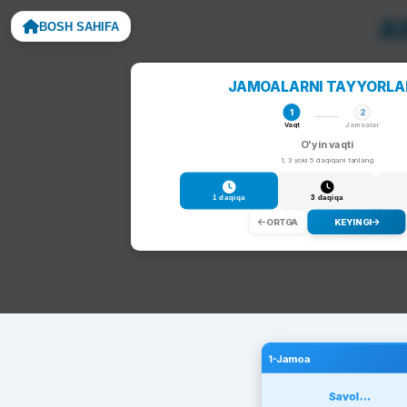
A
BOSH SAHIFA
Noto
JAMOALARNI TAYYORL
1
2
Vaqt
Jamoalar
O'yin vaqti
1, 3 yoki 5 daqiqani tanlang
1 daqiqa
3 daqiqa
ORTGA
KEYINGI
1-Jamoa
Savol...