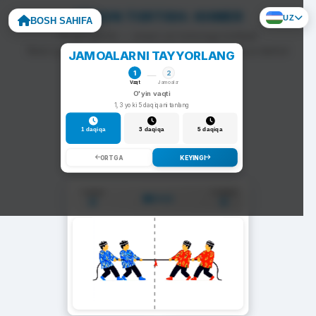
ARQON TORTISH: KHMER
UZ
BOSH SAHIFA
To'g'ri javob — arqon siz tomonga tortiladi.
Noto'g'ri javob — arqon raqib tomonga siljiydi va darhol
JAMOALARNI TAYYORLANG
yangi savol chiqadi.
1
2
Vaqt
Jamoalar
O'yin vaqti
1, 3 yoki 5 daqiqani tanlang
1 daqiqa
3 daqiqa
5 daqiqa
ORTGA
KEYINGI
1-Jamoa
2-Jamoa
01:00
0
0