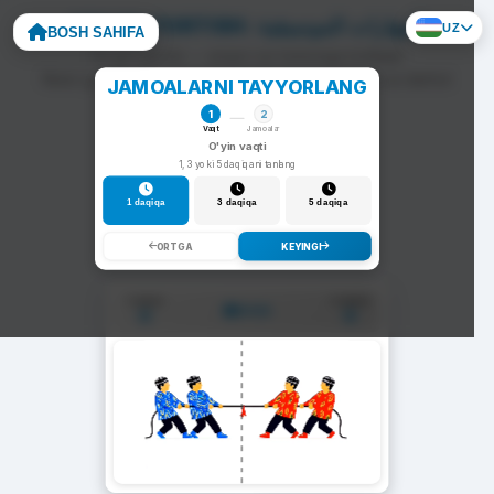
ARQON TORTISH: المهارات الموسيقية
UZ
BOSH SAHIFA
To'g'ri javob — arqon siz tomonga tortiladi.
Noto'g'ri javob — arqon raqib tomonga siljiydi va darhol
JAMOALARNI TAYYORLANG
yangi savol chiqadi.
1
2
Vaqt
Jamoalar
O'yin vaqti
1, 3 yoki 5 daqiqani tanlang
1 daqiqa
3 daqiqa
5 daqiqa
ORTGA
KEYINGI
1-Jamoa
2-Jamoa
01:00
0
0