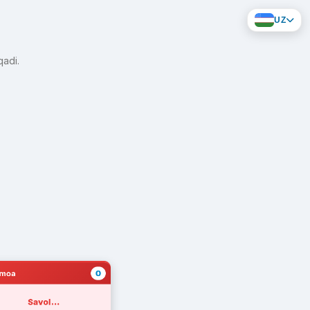
UZ
qadi.
0
amoa
Savol...