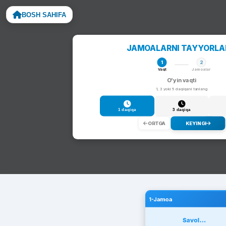
BOSH SAHIFA
Noto
JAMOALARNI TAYYORL
1
2
Vaqt
Jamoalar
O'yin vaqti
1, 3 yoki 5 daqiqani tanlang
1 daqiqa
3 daqiqa
ORTGA
KEYINGI
1-Jamoa
Savol...