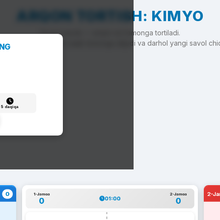
ARQON TORTISH: KIMYO
To'g'ri javob — arqon siz tomonga tortiladi.
'g'ri javob — arqon raqib tomonga siljiydi va darhol yangi savol chi
ANG
5 daqiqa
0
2-J
1-Jamoa
2-Jamoa
01:00
0
0