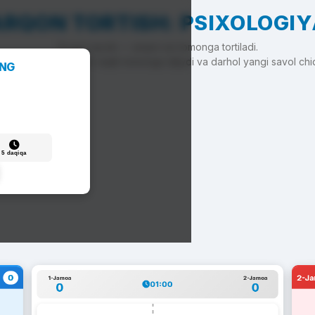
RQON TORTISH: PSIXOLOGI
To'g'ri javob — arqon siz tomonga tortiladi.
'g'ri javob — arqon raqib tomonga siljiydi va darhol yangi savol chi
ANG
5 daqiqa
0
2-J
1-Jamoa
2-Jamoa
01:00
0
0