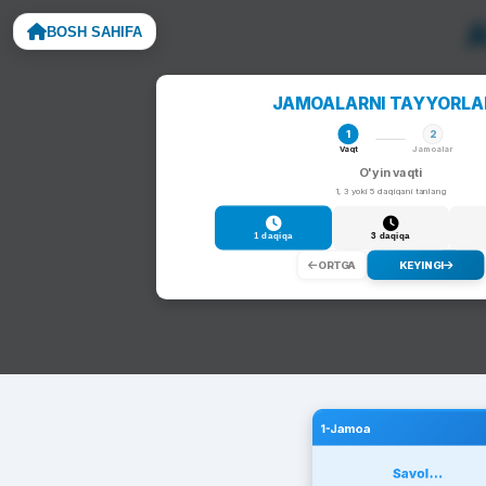
A
BOSH SAHIFA
Noto
JAMOALARNI TAYYORL
1
2
Vaqt
Jamoalar
O'yin vaqti
1, 3 yoki 5 daqiqani tanlang
1 daqiqa
3 daqiqa
ORTGA
KEYINGI
1-Jamoa
Savol...