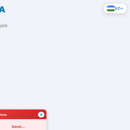
YA
UZ
qadi.
0
amoa
Savol...