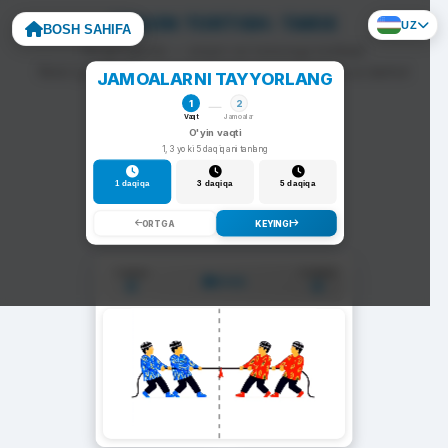
ARQON TORTISH: TARIX
UZ
BOSH SAHIFA
To'g'ri javob — arqon siz tomonga tortiladi.
Noto'g'ri javob — arqon raqib tomonga siljiydi va darhol
JAMOALARNI TAYYORLANG
yangi savol chiqadi.
1
2
Vaqt
Jamoalar
O'yin vaqti
1, 3 yoki 5 daqiqani tanlang
1 daqiqa
3 daqiqa
5 daqiqa
ORTGA
KEYINGI
1-Jamoa
2-Jamoa
01:00
0
0