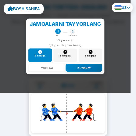
ARQON TORTISH: ENGLISH
UZ
BOSH SAHIFA
To'g'ri javob — arqon siz tomonga tortiladi.
Noto'g'ri javob — arqon raqib tomonga siljiydi va darhol
JAMOALARNI TAYYORLANG
yangi savol chiqadi.
1
2
Vaqt
Jamoalar
O'yin vaqti
1, 3 yoki 5 daqiqani tanlang
1 daqiqa
3 daqiqa
5 daqiqa
ORTGA
KEYINGI
1-Jamoa
2-Jamoa
01:00
0
0