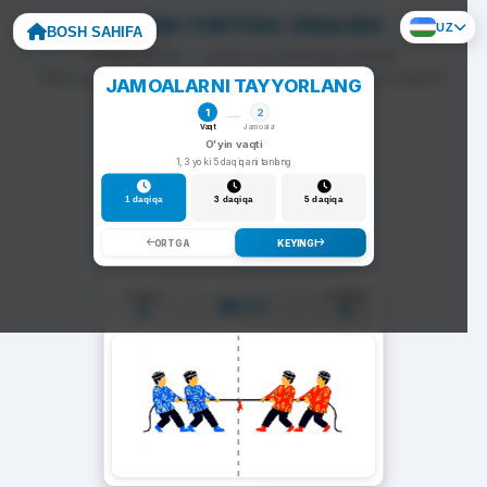
ARQON TORTISH: ENGLISH
UZ
BOSH SAHIFA
To'g'ri javob — arqon siz tomonga tortiladi.
Noto'g'ri javob — arqon raqib tomonga siljiydi va darhol
JAMOALARNI TAYYORLANG
yangi savol chiqadi.
1
2
Vaqt
Jamoalar
O'yin vaqti
1, 3 yoki 5 daqiqani tanlang
1 daqiqa
3 daqiqa
5 daqiqa
ORTGA
KEYINGI
1-Jamoa
2-Jamoa
01:00
0
0