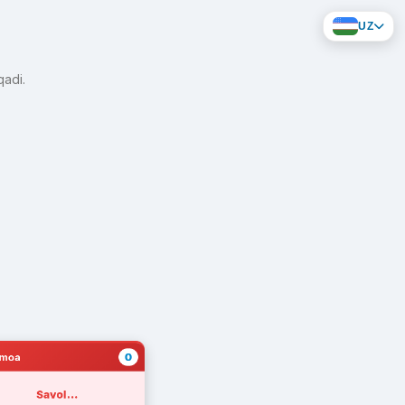
UZ
qadi.
0
amoa
Savol...