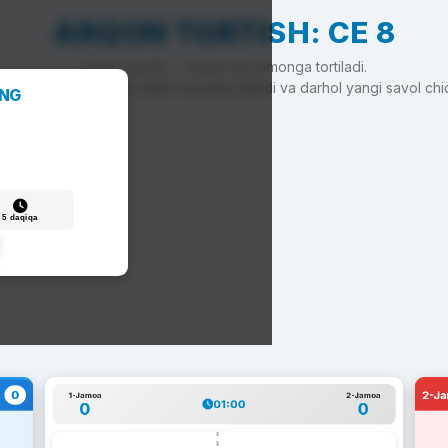
ARQON TORTISH: CE 8
To'g'ri javob — arqon siz tomonga tortiladi.
'g'ri javob — arqon raqib tomonga siljiydi va darhol yangi savol chi
ANG
5 daqiqa
0
2-J
1-Jamoa
2-Jamoa
01:00
0
0