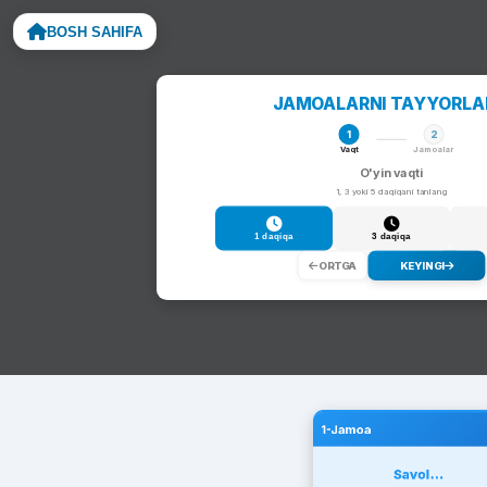
BOSH SAHIFA
Noto
JAMOALARNI TAYYORL
1
2
Vaqt
Jamoalar
O'yin vaqti
1, 3 yoki 5 daqiqani tanlang
1 daqiqa
3 daqiqa
ORTGA
KEYINGI
1-Jamoa
Savol...